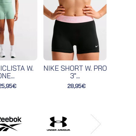
ICLISTA W.
NIKE SHORT W. PRO
NIKE 
NE...
3"...
25,95€
28,95€