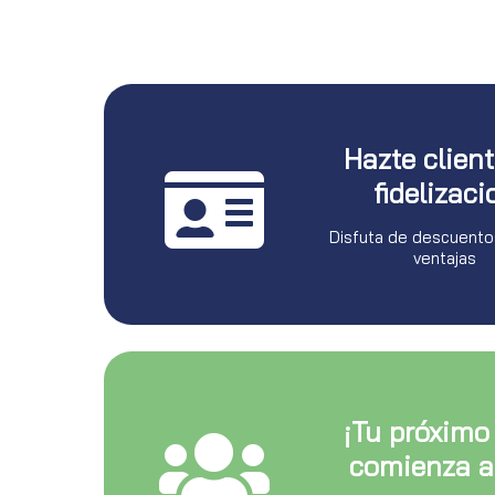
Hazte clien
fidelizaci
Disfuta de descuento
ventajas
¡Tu próximo
comienza a