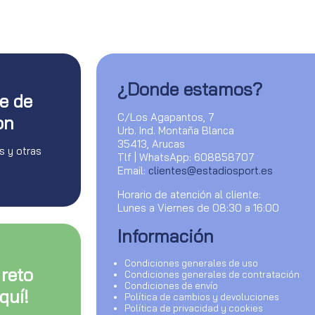
¿Donde estamos?
te de
C/Los Agapantos, 7
on
Urb. Ind. Montaña Blanca
35413, Arucas
s y otras
Tlf | WhatsApp: 608858707
Email:
clientes@estadiosport.es
Horario de atención al cliente:
Lunes a Viernes de 08:30 a 16:00
Información
Condiciones generales de uso
 reto
Condiciones generales de contratación
Condiciones de envío
quí!
Política de cambios y devoluciones
Política de privacidad y cookies