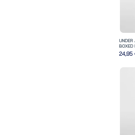
UNDER 
BOXED 
24,95