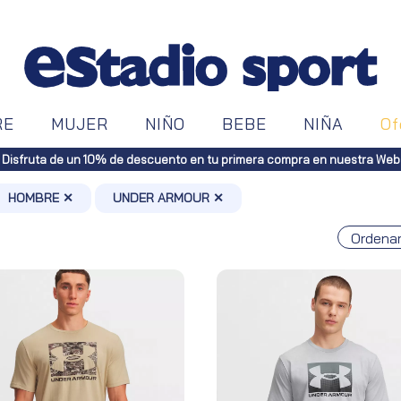
RE
MUJER
NIÑO
BEBE
NIÑA
Of
Envíos gratuitos a toda España (Canarias, pedidos superiores a 50€. Pen
HOMBRE ✕
UNDER ARMOUR ✕