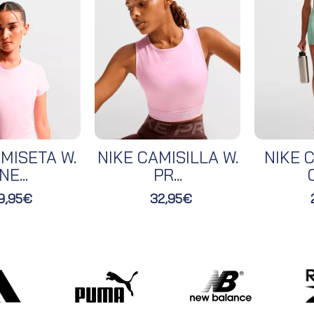
MISETA W.
NIKE CAMISILLA W.
NIKE C
NE...
PR...
O
9,95€
32,95€