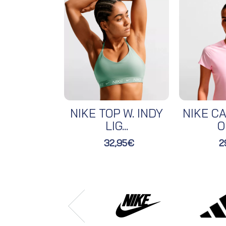
NIKE TOP W. INDY
NIKE CA
LIG...
O
32,95€
2