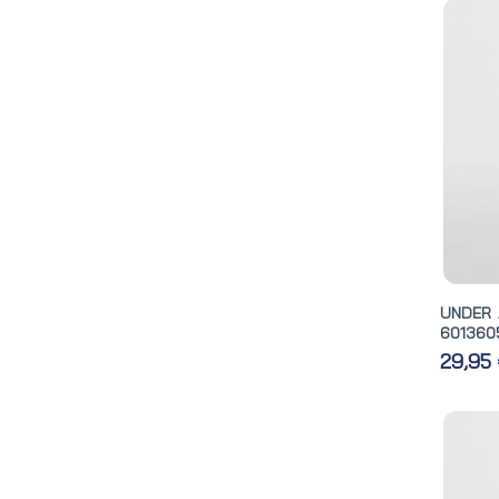
UNDER 
6013605
29,95