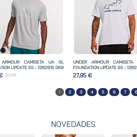
 ARMOUR CAMISETA UA GL
UNDER ARMOUR CAMISETA
TION UPDATE SS - 1382915 069
FOUNDATION UPDATE SS - 1382
€
 €
27,95 €
27,95
1
2
3
4
5
6
7
NOVEDADES