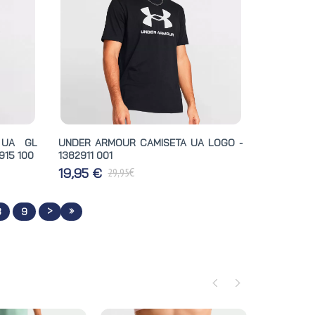
 UA GL
UNDER ARMOUR CAMISETA UA LOGO -
915 100
1382911 001
€
19,95 €
29,95
>
»
8
9