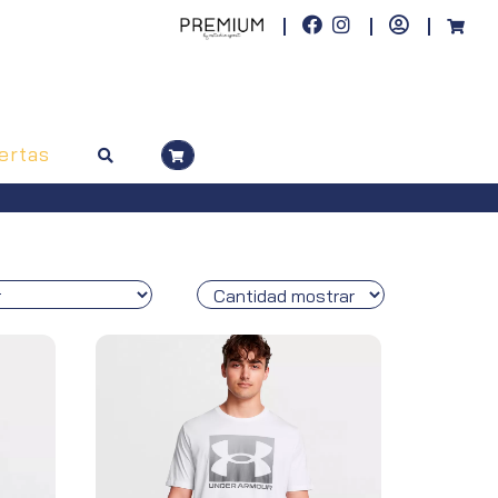
ertas
ínsula, pedidos superiores a 100€)