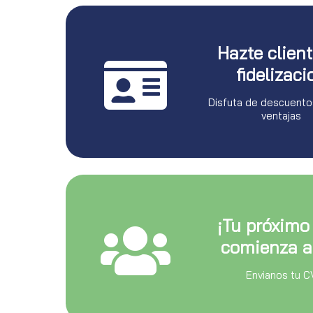
Hazte clien
fidelizaci
Disfuta de descuento
ventajas
¡Tu próximo
comienza a
Envianos tu C