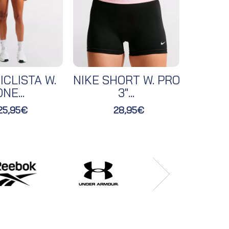
ICLISTA W.
NIKE SHORT W. PRO
NIKE 
NE...
3"...
25,95€
28,95€