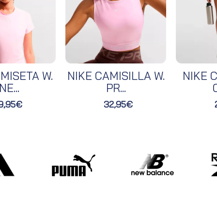
MISETA W.
NIKE CAMISILLA W.
NIKE C
NE...
PR...
O
9,95€
32,95€