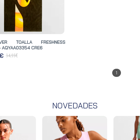
ILVER TOALLA FRESHNESS
- AQYAA03354 CRE6
€
 €
34,95
1
NOVEDADES