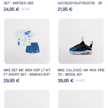
SET - 66F563 U89
HAT/BODYSUIT/BOOTIE 3PC
- N0073 001
€
24,95 €
21,95 €
34,95
NIKE SET INF. NSW AOP LT WT
NIKE CALZADO AIR MAX FIRE
FT SHORT SET - 66N043 B4T
TD - II6556 401
€
29,95 €
39,95 €
56,95