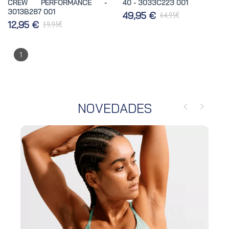
CREW PERFORMANCE -
40 - 3033C223 001
3013B287 001
€
49,95 €
64,95
€
12,95 €
19,95
1
NOVEDADES