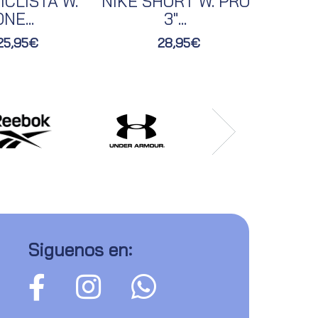
ICLISTA W.
NIKE SHORT W. PRO
NIKE 
NE...
3"...
25,95€
28,95€
Siguenos en: