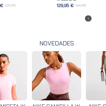
€
€
 €
129,95 €
129,95
164,95
1
NOVEDADES