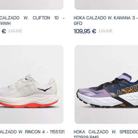
CALZADO W. CLIFTON 10 -
HOKA CALZADO W. KAWANA 3 - 
1 WWH
GFD
€
€
5 €
109,95 €
159,95
139,95
ALZADO W. RINCON 4 - 1155131
HOKA CALZADO W. SPEEDGO
1171929 BMS