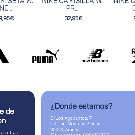
MISETA W.
NIKE CAMISILLA W.
NIKE C
NE...
PR...
O
9,95€
32,95€
¿Donde estamos?
te de
C/Los Agapantos, 7
on
Urb. Ind. Montaña Blanca
35413, Arucas
s y otras