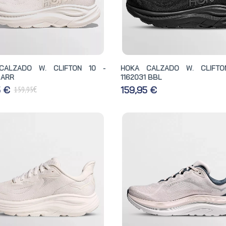
CALZADO W. CLIFTON 10 -
HOKA CALZADO W. CLIFTO
 ARR
1162031 BBL
€
5 €
159,95 €
159,95