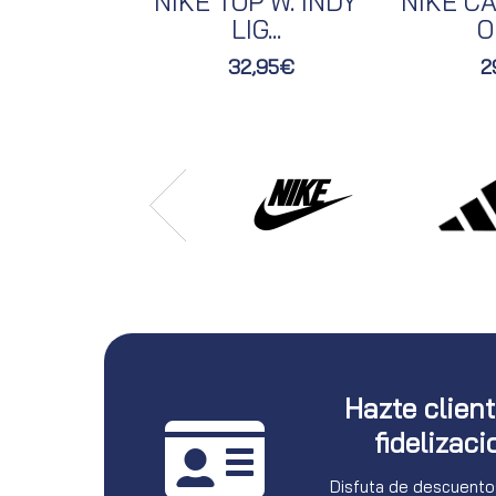
NIKE TOP W. INDY
NIKE CA
LIG...
O
32,95€
2
Hazte clien
fidelizaci
Disfuta de descuento