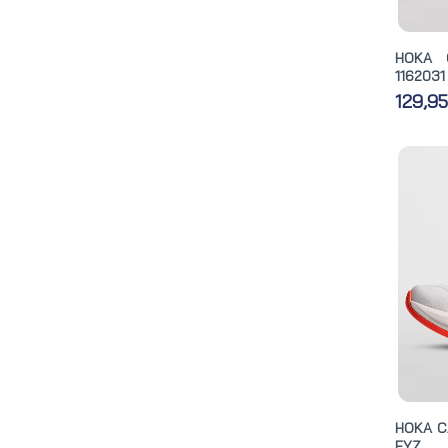
HOKA 
116203
129,9
HOKA C
FYZ