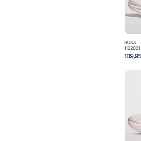
HOKA 
1162031
109,9