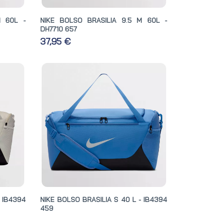
M 60L -
NIKE BOLSO BRASILIA 9.5 M 60L -
DH7710 657
37,95 €
- IB4394
NIKE BOLSO BRASILIA S 40 L - IB4394
459