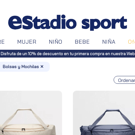
RE
MUJER
NIÑO
BEBE
NIÑA
Of
s gratuitos a toda España (Canarias, pedidos superiores a 50€. Penínsul
Bolsas y Mochilas ✕