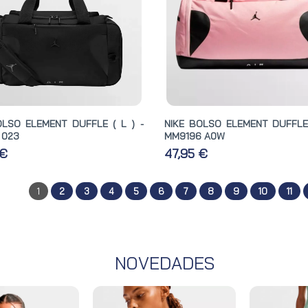
OLSO ELEMENT DUFFLE ( L ) -
NIKE BOLSO ELEMENT DUFFLE 
 023
MM9196 A0W
 €
47,95 €
1
2
3
4
5
6
7
8
9
10
11
NOVEDADES