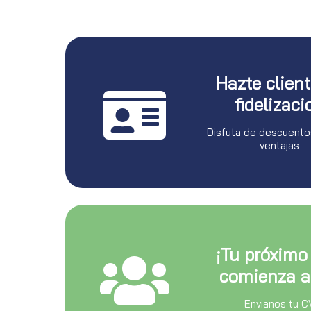
Hazte clien
fidelizaci
Disfuta de descuento
ventajas
¡Tu próximo
comienza a
Envianos tu C