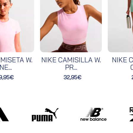
MISETA W.
NIKE CAMISILLA W.
NIKE C
NE...
PR...
O
9,95€
32,95€