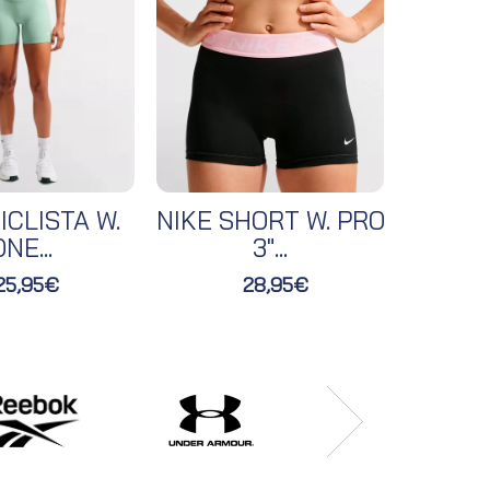
ICLISTA W.
NIKE SHORT W. PRO
NIKE 
NE...
3"...
25,95€
28,95€