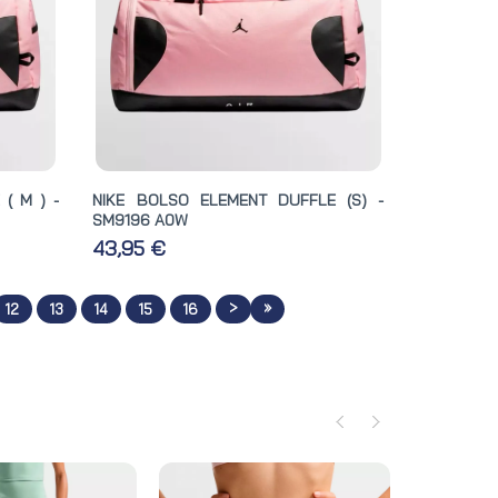
( M ) -
NIKE BOLSO ELEMENT DUFFLE (S) -
SM9196 A0W
43,95 €
>
»
12
13
14
15
16