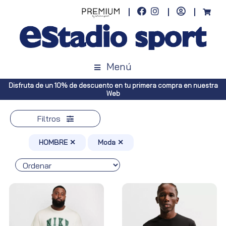
Menú
estra
Envíos gratuitos a toda España (Canarias, pedidos superiores a 
Península, pedidos superiores a 100€)
Filtros
HOMBRE ✕
Moda ✕