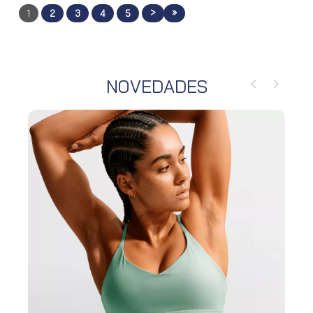
>
»
1
2
3
4
5
NOVEDADES