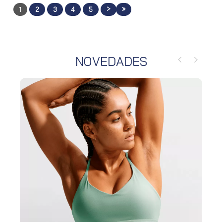
>
»
1
2
3
4
5
NOVEDADES