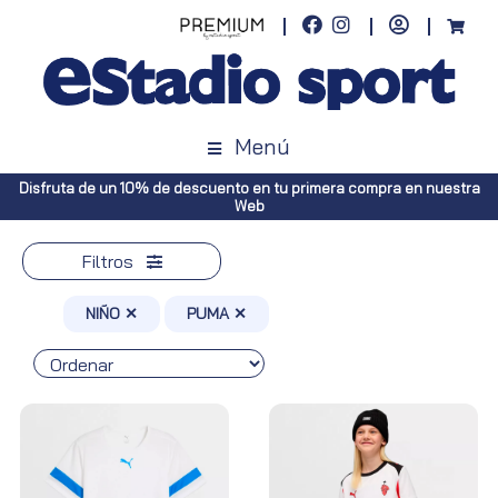
Menú
tra
Envíos gratuitos a toda España (Canarias, pedidos superiores a 5
Península, pedidos superiores a 100€)
Filtros
NIÑO ✕
PUMA ✕