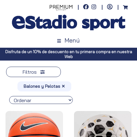
Menú
a
Envíos gratuitos a toda España (Canarias, pedidos superiores a 50€.
Península, pedidos superiores a 100€)
Filtros
Balones y Pelotas ✕