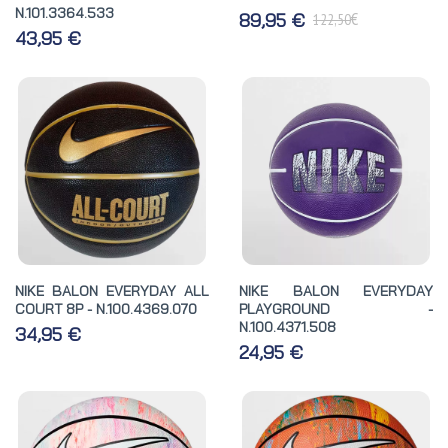
N.101.3364.533
€
89,95 €
122,50
43,95 €
NIKE BALON EVERYDAY ALL
NIKE BALON EVERYDAY
COURT 8P - N.100.4369.070
PLAYGROUND -
N.100.4371.508
34,95 €
24,95 €