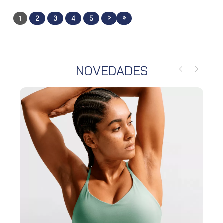
>
»
1
2
3
4
5
NOVEDADES