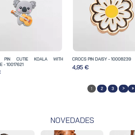
 PIN CUTIE KOALA WITH
CROCS PIN DAISY - 10008239
 - 10017621
4,95 €
€
>
»
1
2
3
NOVEDADES