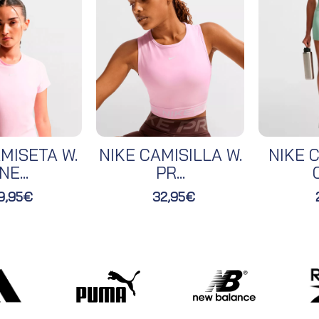
MISETA W.
NIKE CAMISILLA W.
NIKE C
NE...
PR...
O
9,95€
32,95€