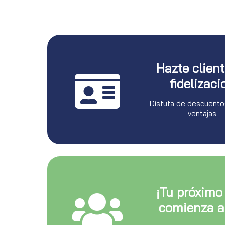
Hazte clien
fidelizaci
Disfuta de descuento
ventajas
¡Tu próximo
comienza a