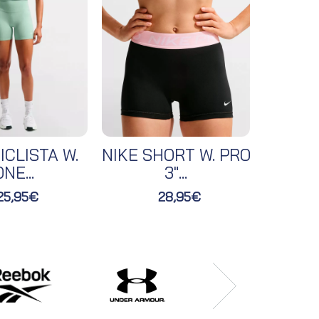
ICLISTA W.
NIKE SHORT W. PRO
NIKE 
NE...
3"...
25,95€
28,95€