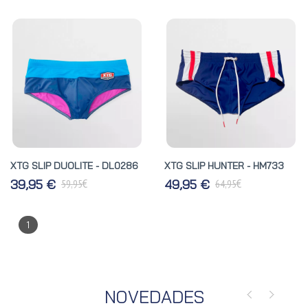
XTG SLIP DUOLITE - DL0286
XTG SLIP HUNTER - HM733
€
€
39,95 €
49,95 €
59,95
64,95
1
NOVEDADES