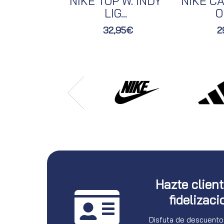
NIKE TOP W. INDY
NIKE CA
LIG...
O
32,95€
2
Hazte clien
fidelizaci
Disfuta de descuento