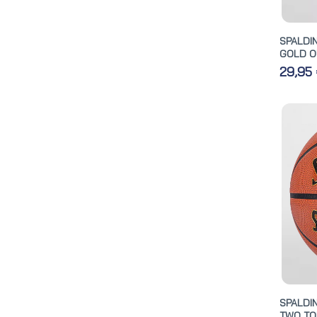
SPALD
GOLD O
29,95
SPALD
TWO TON