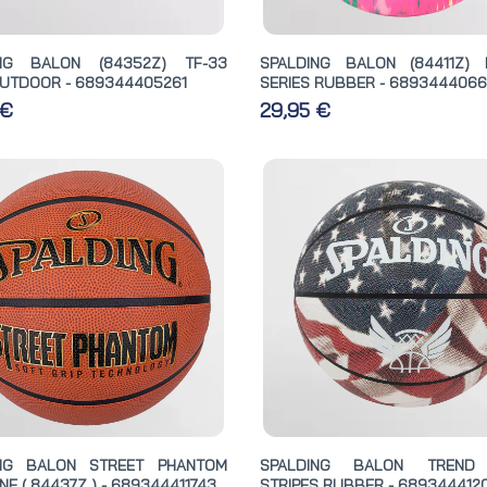
ING BALON (84352Z) TF-33
SPALDING BALON (84411Z)
UTDOOR - 689344405261
SERIES RUBBER - 6893444066
 €
29,95 €
ING BALON STREET PHANTOM
SPALDING BALON TREND
E ( 84437Z ) - 689344411743
STRIPES RUBBER - 689344412