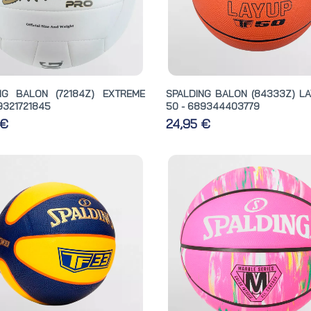
NG BALON (72184Z) EXTREME
SPALDING BALON (84333Z) LA
9321721845
50 - 689344403779
 €
24,95 €