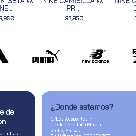
MISETA W.
NIKE CAMISILLA W.
NIKE C
NE...
PR...
O
9,95€
32,95€
¿Donde estamos?
te de
C/Los Agapantos, 7
on
Urb. Ind. Montaña Blanca
35413, Arucas
s y otras