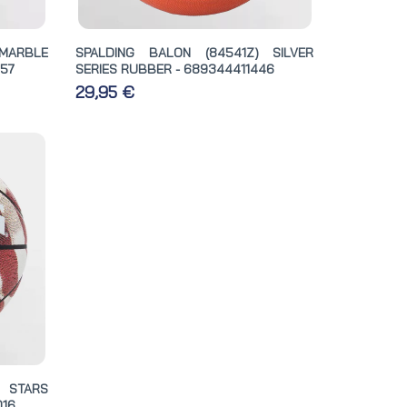
 MARBLE
SPALDING BALON (84541Z) SILVER
57
SERIES RUBBER - 689344411446
29,95 €
 STARS
016