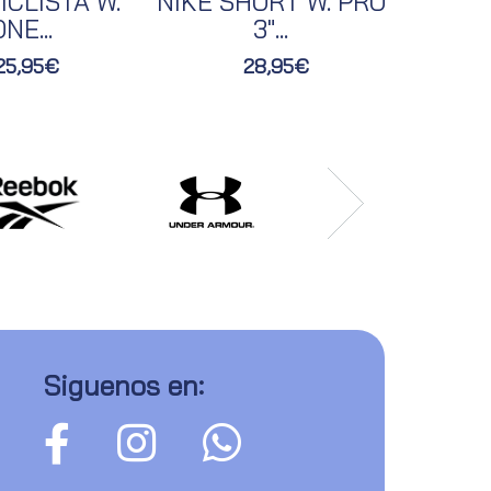
ICLISTA W.
NIKE SHORT W. PRO
NIKE 
NE...
3"...
25,95€
28,95€
Siguenos en: