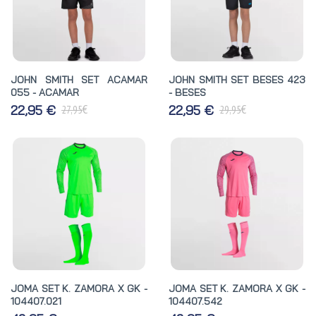
JOHN SMITH SET ACAMAR
JOHN SMITH SET BESES 423
055 - ACAMAR
- BESES
€
€
22,95 €
22,95 €
27,95
29,95
JOMA SET K. ZAMORA X GK -
JOMA SET K. ZAMORA X GK -
104407.021
104407.542