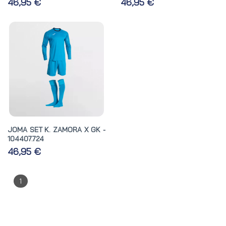
46,95 €
46,95 €
JOMA SET K. ZAMORA X GK -
104407.724
46,95 €
1