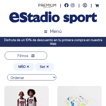
Menú
ento en tu primera compra en nuestra
Envíos gratuitos a toda España
Web
Península, pedid
Filtros
NIÑO ✕
Set ✕