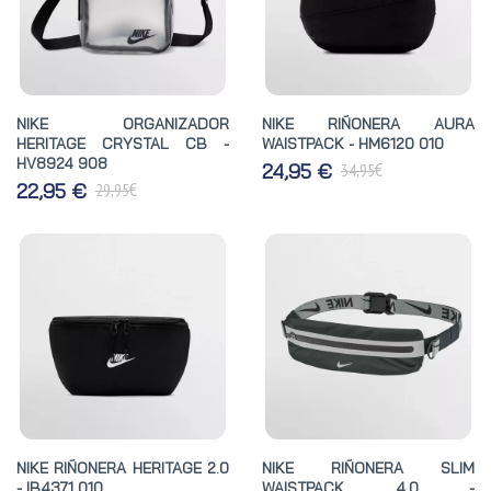
NIKE ORGANIZADOR
NIKE RIÑONERA AURA
HERITAGE CRYSTAL CB -
WAISTPACK - HM6120 010
HV8924 908
€
24,95 €
34,95
€
22,95 €
29,95
NIKE RIÑONERA HERITAGE 2.0
NIKE RIÑONERA SLIM
- IB4371 010
WAISTPACK 4.0 -