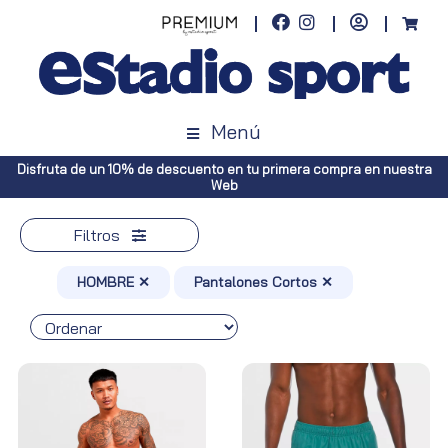
Menú
Envíos gratuitos a toda España (Canarias, pedidos superiores a 50€.
Península, pedidos superiores a 100€)
Filtros
HOMBRE ✕
Pantalones Cortos ✕