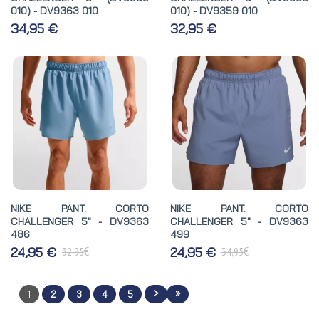
010) - DV9363 010
010) - DV9359 010
34,95 €
32,95 €
NIKE PANT. CORTO
NIKE PANT. CORTO
CHALLENGER 5" - DV9363
CHALLENGER 5" - DV9363
486
499
€
€
24,95 €
24,95 €
32,95
34,95
>
»
1
2
3
4
5