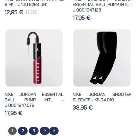
6 PK - J.100.8264.091
ESSENTIAL BALL PUMP INTL -
J.000.1947.128
€
12,95 €
17,95
17,95 €
NIKE JORDAN ESSENTIAL
NIKE JORDAN SHOOTER
BALL PUMP INTL -
SLEEVES - KS.04.010
J.000.1947.079
33,95 €
17,95 €
>
»
1
2
3