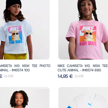
AMISETA WG. NSW TEE PHOTO
NIKE CAMISETA WG. NSW TE
IMAL - IM6574 100
CUTE ANIMAL - IM6574 690
€
€
 €
14,95 €
21,95
21,95