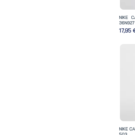
NIKE C
36N927
17,95
NIKE C
503