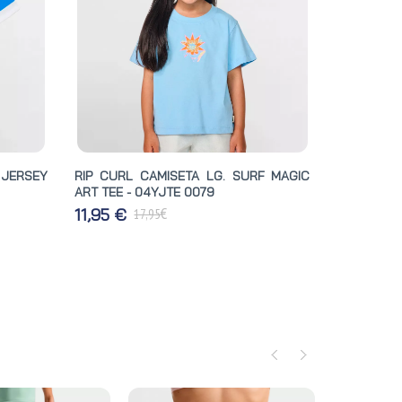
 JERSEY
RIP CURL CAMISETA LG. SURF MAGIC
ART TEE - 04YJTE 0079
€
11,95 €
17,95