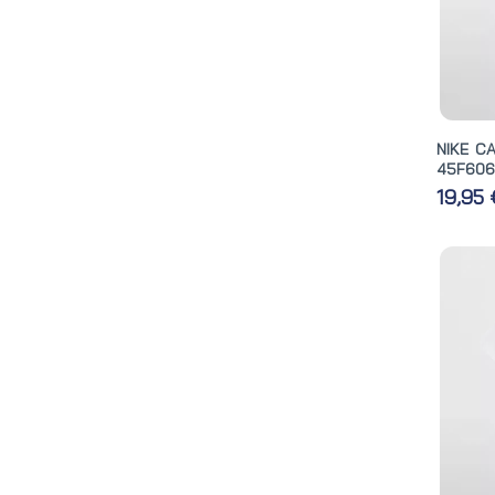
NIKE C
45F606
19,95