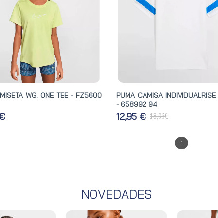
AMISETA WG. ONE TEE - FZ5600
PUMA CAMISA INDIVIDUALRISE
- 658992 94
€
 €
12,95 €
18,95
1
NOVEDADES