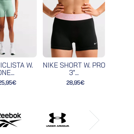
ICLISTA W.
NIKE SHORT W. PRO
NIKE 
NE...
3"...
25,95€
28,95€