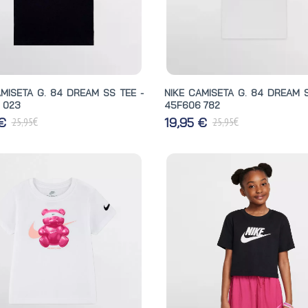
AMISETA G. 84 DREAM SS TEE -
NIKE CAMISETA G. 84 DREAM S
 023
45F606 782
€
€
 €
19,95 €
25,95
25,95