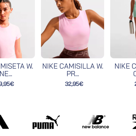
MISETA W.
NIKE CAMISILLA W.
NIKE C
NE...
PR...
O
9,95€
32,95€