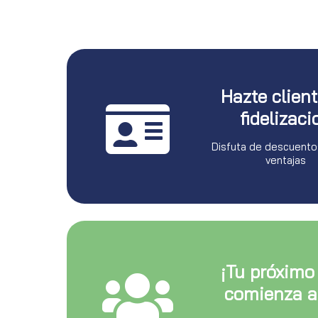
Hazte clien
fidelizaci
Disfuta de descuento
ventajas
¡Tu próximo
comienza a