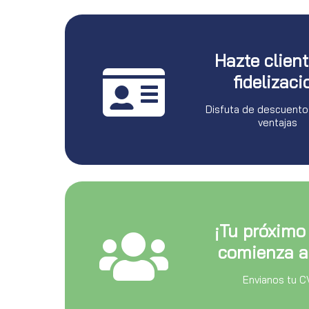
Hazte clien
fidelizaci
Disfuta de descuento
ventajas
¡Tu próximo
comienza a
Envianos tu C