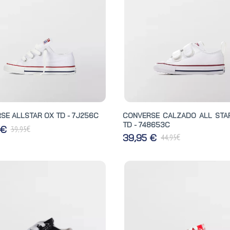
SE ALLSTAR OX TD - 7J256C
CONVERSE CALZADO ALL STA
TD - 748653C
€
 €
39,95
€
39,95 €
44,95