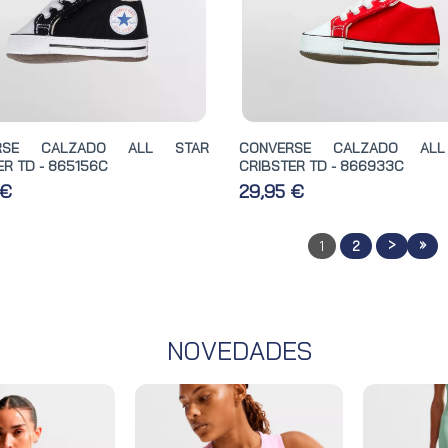
RSE CALZADO ALL STAR
CONVERSE CALZADO AL
ER TD - 865156C
CRIBSTER TD - 866933C
 €
29,95 €
>
»
1
2
NOVEDADES