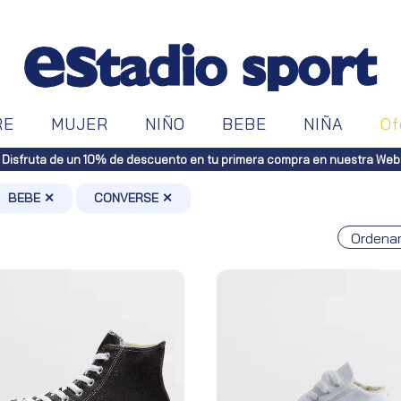
RE
MUJER
NIÑO
BEBE
NIÑA
Of
Envíos gratu
BEBE ✕
CONVERSE ✕