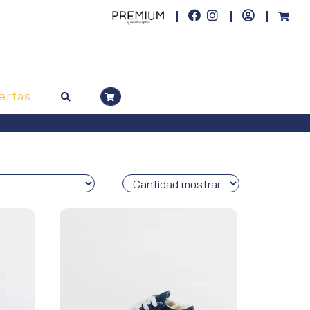
ertas
itos a toda España (Canarias, pedidos superiores a 50€. Península, pedi