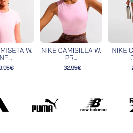
MISETA W.
NIKE CAMISILLA W.
NIKE C
NE...
PR...
O
9,95€
32,95€