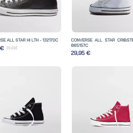
E ALL STAR HI LTH - 132170C
CONVERSE ALL STAR CRIBST
865157C
€
 €
79,95
29,95 €