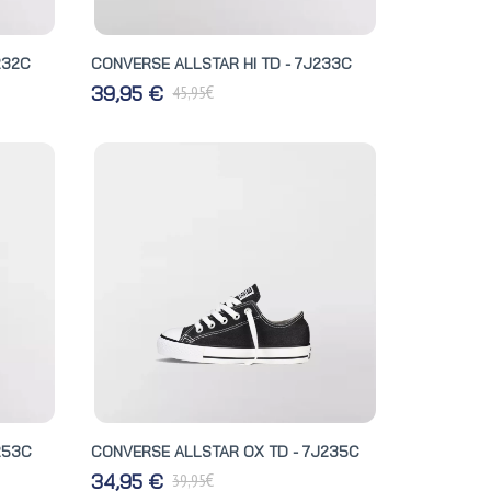
232C
CONVERSE ALLSTAR HI TD - 7J233C
€
39,95 €
45,95
253C
CONVERSE ALLSTAR OX TD - 7J235C
€
34,95 €
39,95