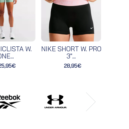
ICLISTA W.
NIKE SHORT W. PRO
NIKE 
NE...
3"...
25,95€
28,95€