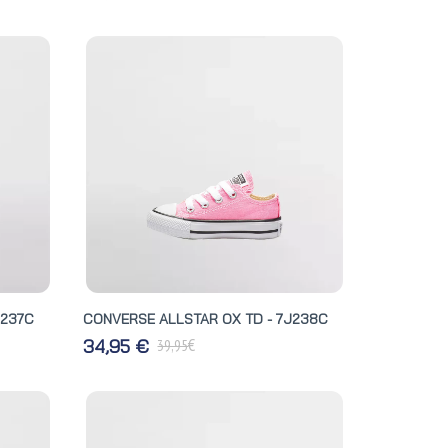
J237C
CONVERSE ALLSTAR OX TD - 7J238C
€
34,95 €
39,95