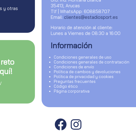
35413, Arucas
s y otras
Tlf | WhatsApp: 608858707
Email:
clientes@estadiosport.es
Horario de atención al cliente:
Lunes a Viernes de 08:30 a 16:00
Información
Condiciones generales de uso
 reto
Condiciones generales de contratación
Condiciones de envío
quí!
Política de cambios y devoluciones
Política de privacidad y cookies
Preguntas frecuentes
V
Código ético
Página corporativa