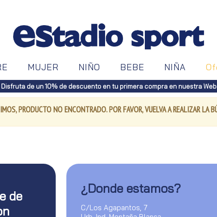
RE
MUJER
NIÑO
BEBE
NIÑA
Of
Disfruta de un 10% de descuento en tu primera compra en nuestra Web
IMOS, PRODUCTO NO ENCONTRADO. POR FAVOR, VUELVA A REALIZAR LA 
¿Donde estamos?
te de
C/Los Agapantos, 7
on
Urb. Ind. Montaña Blanca