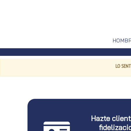
HOMB
LO SENT
Hazte clien
fidelizaci