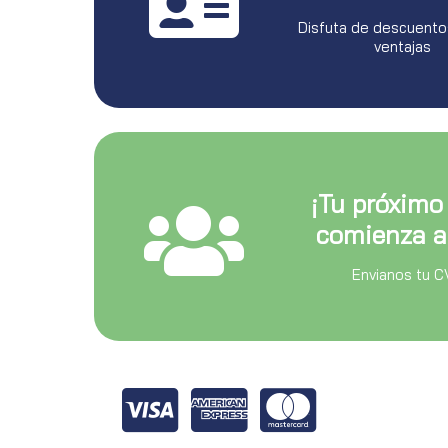
Disfuta de descuento
ventajas
¡Tu próximo
comienza a
Envianos tu C