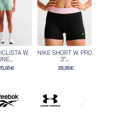
ICLISTA W.
NIKE SHORT W. PRO
NIKE 
NE...
3"...
25,95€
28,95€