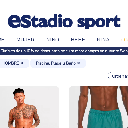
RE
MUJER
NIÑO
BEBE
NIÑA
Of
a toda España (Canarias, pedidos superiores a 50€. Península, pedidos 
HOMBRE ✕
Piscina, Playa y Baño ✕