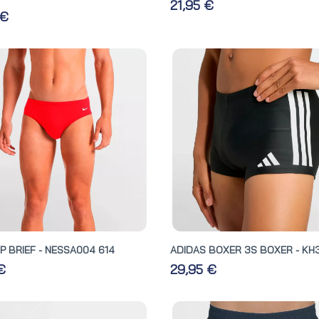
21,95 €
 €
IP BRIEF - NESSA004 614
ADIDAS BOXER 3S BOXER - KH
 €
29,95 €