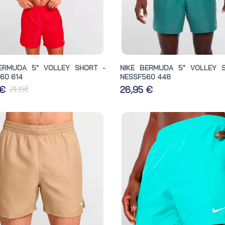
ERMUDA 5" VOLLEY SHORT -
NIKE BERMUDA 5" VOLLEY 
60 614
NESSF560 448
€
 €
26,95 €
29,95