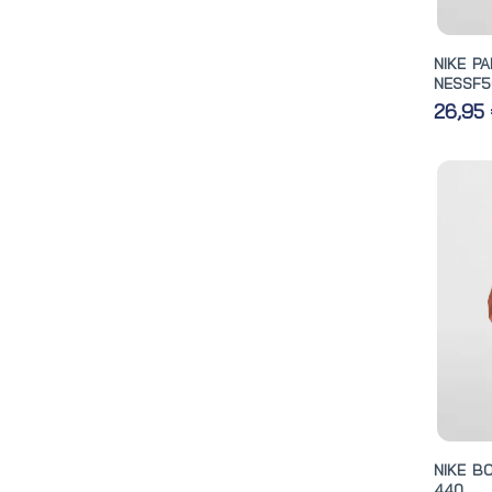
NIKE P
NESSF5
26,95
NIKE B
440