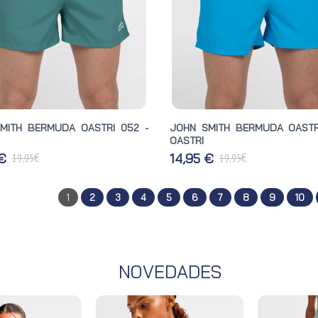
MITH BERMUDA OASTRI 052 -
JOHN SMITH BERMUDA OASTR
OASTRI
€
€
 €
14,95 €
19,95
19,95
1
2
3
4
5
6
7
8
9
10
NOVEDADES