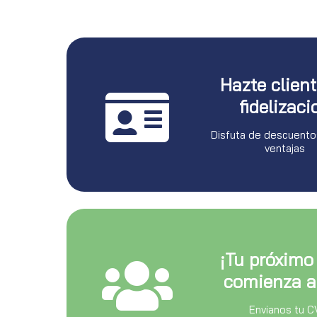
Hazte clien
fidelizaci
Disfuta de descuento
ventajas
¡Tu próximo
comienza a
Envianos tu C