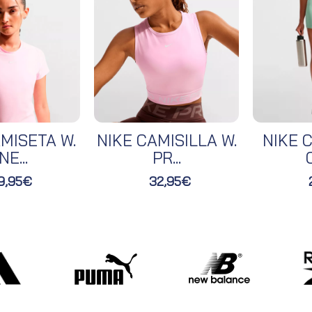
MISETA W.
NIKE CAMISILLA W.
NIKE C
NE...
PR...
O
9,95€
32,95€