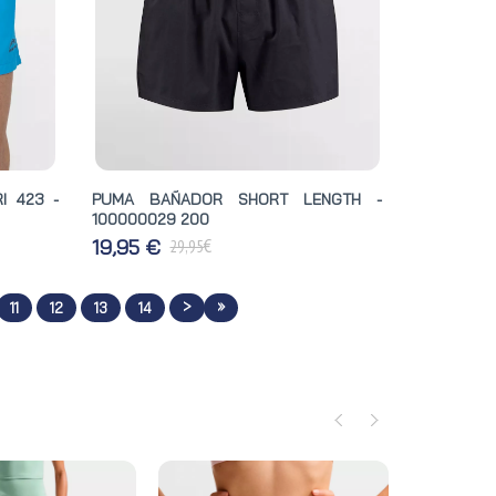
I 423 -
PUMA BAÑADOR SHORT LENGTH -
100000029 200
€
19,95 €
29,95
>
»
11
12
13
14