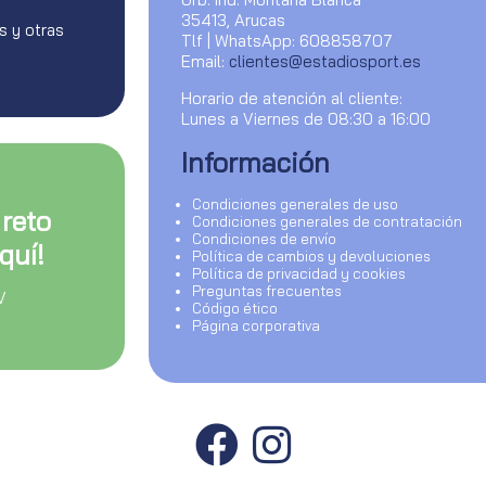
35413, Arucas
s y otras
Tlf | WhatsApp: 608858707
Email:
clientes@estadiosport.es
Horario de atención al cliente:
Lunes a Viernes de 08:30 a 16:00
Información
Condiciones generales de uso
 reto
Condiciones generales de contratación
Condiciones de envío
quí!
Política de cambios y devoluciones
Política de privacidad y cookies
Preguntas frecuentes
V
Código ético
Página corporativa