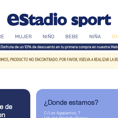
RE
MUJER
NIÑO
BEBE
NIÑA
Of
Disfruta de un 10% de descuento en tu primera compra en nuestra Web
IMOS, PRODUCTO NO ENCONTRADO. POR FAVOR, VUELVA A REALIZAR LA 
¿Donde estamos?
te de
C/Los Agapantos, 7
on
Urb. Ind. Montaña Blanca