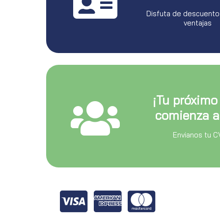
Disfuta de descuento
ventajas
¡Tu próximo
comienza a
Envianos tu C