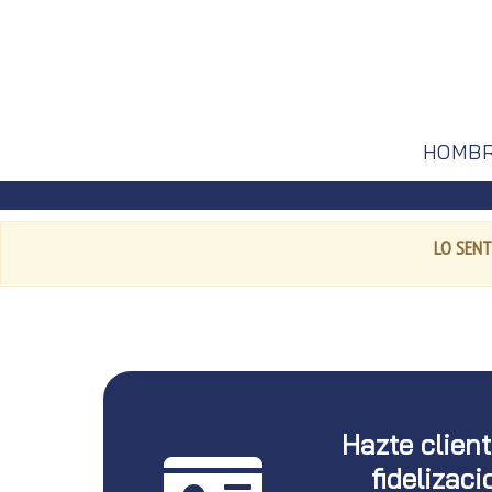
HOMB
LO SENT
Hazte clien
fidelizaci