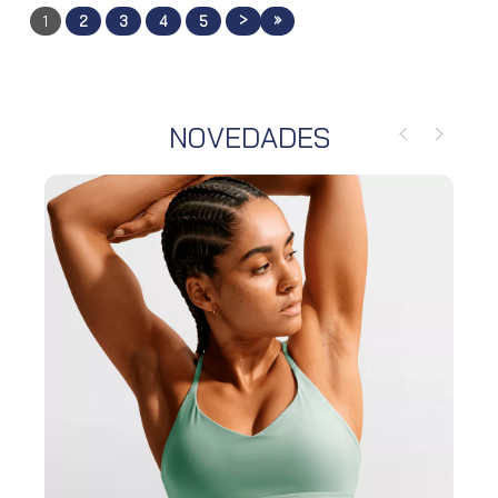
>
»
1
2
3
4
5
NOVEDADES