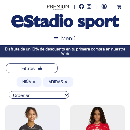
Menú
 nuestra
Envíos gratuitos a toda España (Canarias, pedidos superiore
Península, pedidos superiores a 100€)
Filtros
NIÑA ✕
ADIDAS ✕