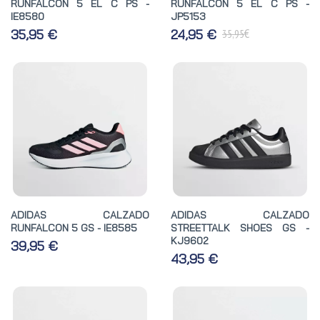
RUNFALCON 5 EL C PS -
RUNFALCON 5 EL C PS -
IE8580
JP5153
€
35,95 €
24,95 €
35,95
ADIDAS CALZADO
ADIDAS CALZADO
RUNFALCON 5 GS - IE8585
STREETTALK SHOES GS -
KJ9602
39,95 €
43,95 €