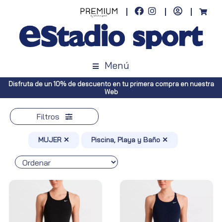
Menú
 nuestra
Envíos gratuitos a toda España (Canarias, pedidos superiore
Península, pedidos superiores a 100€)
Filtros
MUJER ✕
Piscina, Playa y Baño ✕