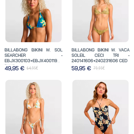
BILLABONG BIKINI W. SOL
BILLABONG BIKINI W. VACA
SEARCHER -
SOLEIL CECI TRI -
EBJX300103+EBJX400119
24O141606+24O231606 CED
BLY6
€
€
49,95 €
59,95 €
64,95
79,95