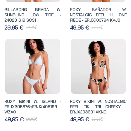
BILLABONG BRAGA W.
ROXY BAÑADOR W.
SUNBLIND LOW TIDE -
NOSTALGIC FEEL HL ONE
24O231619 SCS1
PIECE - ERJX103794 KVJ8
€
€
29,95 €
49,95 €
39,95
79,95
ROXY BIKINI W. ISLAND -
ROXY BIKINI W. NOSTALGIC
ERJX305676+ERJX405199
FEEL TIKI TRI CHEEKY -
WZA0
ERJX203601 XKNC
€
€
49,95 €
49,95 €
69,95
69,95