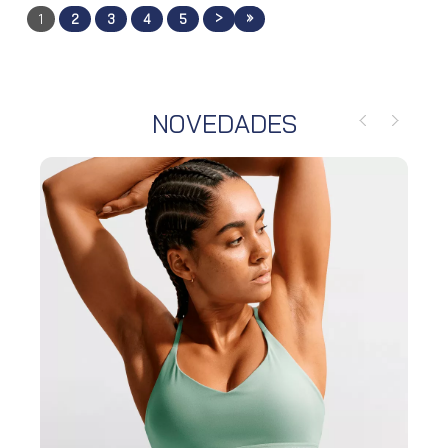
>
»
1
2
3
4
5
NOVEDADES