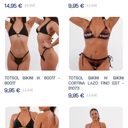
€
€
14,95 €
9,95 €
19,95
12,95
TOTSOL BIKINI W. 80017 -
TOTSOL BIKINI W. BIKINI
80017
CORTINA LAZO FINO EST -
81073
€
9,95 €
12,95
€
9,95 €
12,95