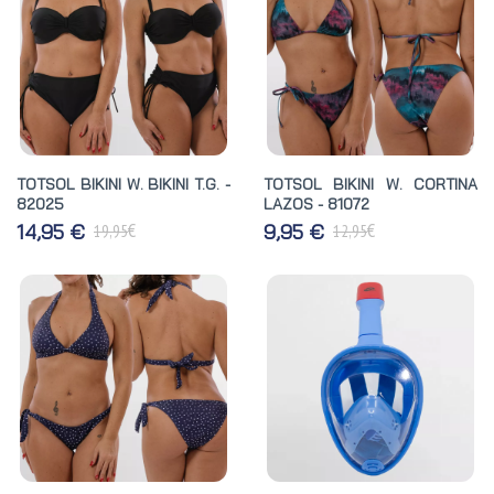
TOTSOL BIKINI W. BIKINI T.G. -
TOTSOL BIKINI W. CORTINA
82025
LAZOS - 81072
€
€
14,95 €
9,95 €
19,95
12,95