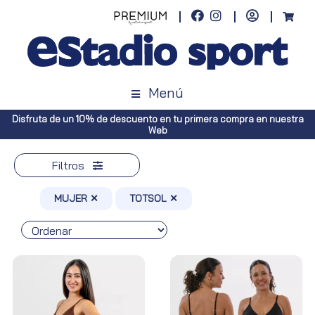
Menú
Envíos gratuitos a toda España (Canarias, pedidos superiores a 50€.
Península, pedidos superiores a 100€)
Filtros
MUJER ✕
TOTSOL ✕