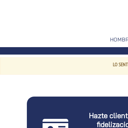
HOMB
LO SENT
Hazte clien
fidelizaci