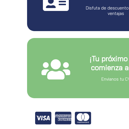
Disfuta de descuento
ventajas
¡Tu próximo
comienza a
Envianos tu C