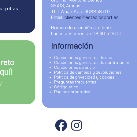
35413, Arucas
s y otras
Tlf | WhatsApp: 608858707
Email:
clientes@estadiosport.es
Horario de atención al cliente:
Lunes a Viernes de 08:30 a 16:00
Información
Condiciones generales de uso
 reto
Condiciones generales de contratación
Condiciones de envío
quí!
Política de cambios y devoluciones
Política de privacidad y cookies
Preguntas frecuentes
V
Código ético
Página corporativa