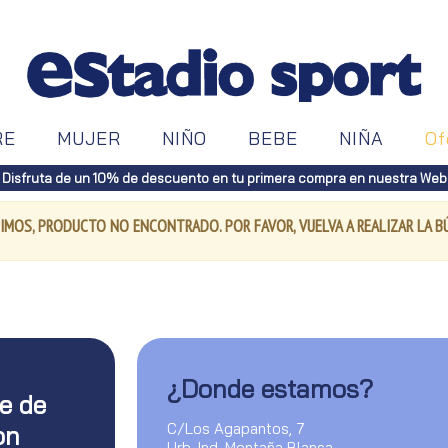
RE
MUJER
NIÑO
BEBE
NIÑA
Of
Disfruta de un 10% de descuento en tu primera compra en nuestra Web
IMOS, PRODUCTO NO ENCONTRADO. POR FAVOR, VUELVA A REALIZAR LA 
¿Donde estamos?
te de
C/Los Agapantos, 7
on
Urb. Ind. Montaña Blanca