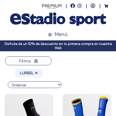
Menú
mpra en nuestra
Envíos gratuitos a toda España (Canarias, pedidos su
Península, pedidos superiores a 100€)
Filtros
LURBEL ✕