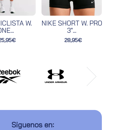
ICLISTA W.
NIKE SHORT W. PRO
NIKE 
NE...
3"...
25,95€
28,95€
Siguenos en: