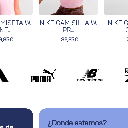
MISETA W.
NIKE CAMISILLA W.
NIKE C
NE...
PR...
O
9,95€
32,95€
¿Donde estamos?
te de