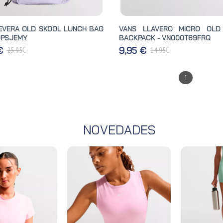
EVERA OLD SKOOL LUNCH BAG
VANS LLAVERO MICRO OLD
0PSJEMY
BACKPACK - VN000T69FRQ
€
€
 €
9,95 €
25,95
14,95
1
NOVEDADES