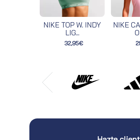
NIKE TOP W. INDY
NIKE CA
LIG...
O
32,95€
2
Hazte clien