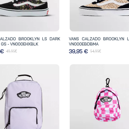
CALZADO BROOKLYN LS DARK
VANS CALZADO BROOKLYN L
 GS - VN000EHXBLK
VN000EBDBMA
€
€
 €
39,95 €
49,95
54,95