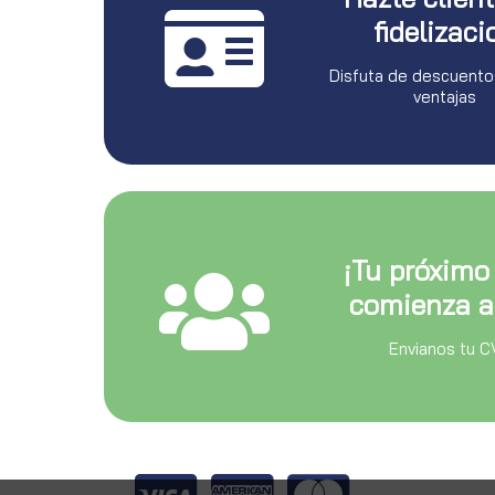
fidelizaci
Disfuta de descuento
ventajas
¡Tu próximo
comienza a
Envianos tu C