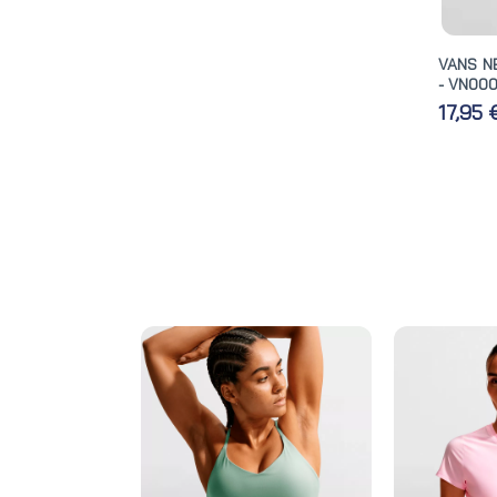
VANS N
- VN00
17,95