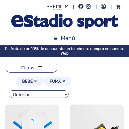
Menú
 compra en nuestra
Envíos gratuitos a toda España (Canarias, pedidos 
Península, pedidos superiores a 10
Filtros
BEBE ✕
PUMA ✕