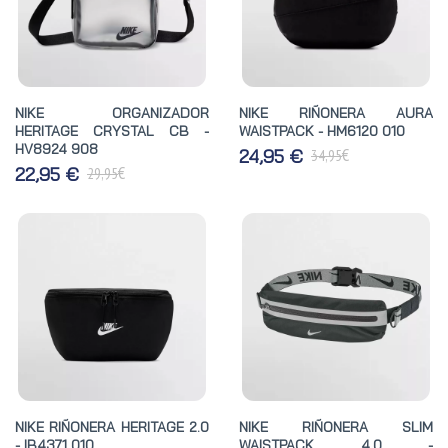
NIKE ORGANIZADOR
NIKE RIÑONERA AURA
HERITAGE CRYSTAL CB -
WAISTPACK - HM6120 010
HV8924 908
€
24,95 €
34,95
€
22,95 €
29,95
NIKE RIÑONERA HERITAGE 2.0
NIKE RIÑONERA SLIM
- IB4371 010
WAISTPACK 4.0 -