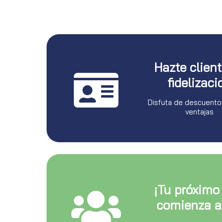
Hazte clien
fidelizaci
Disfuta de descuento
ventajas
¡Tu próximo
comienza a