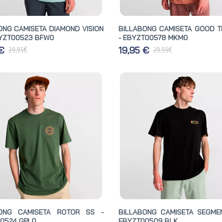
ONG CAMISETA DIAMOND VISION
BILLABONG CAMISETA GOOD T
BYZT00523 BFW0
- EBYZT00578 MKM0
€
€
 €
19,95 €
29,95
29,95
BONG CAMISETA ROTOR SS -
BILLABONG CAMISETA SEGME
0524 GPL0
EBYZT00509 BLK