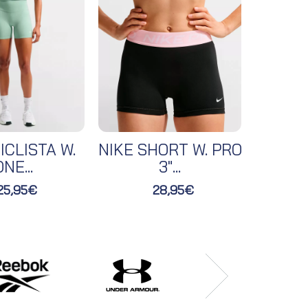
ICLISTA W.
NIKE SHORT W. PRO
NIKE 
NE...
3"...
25,95€
28,95€