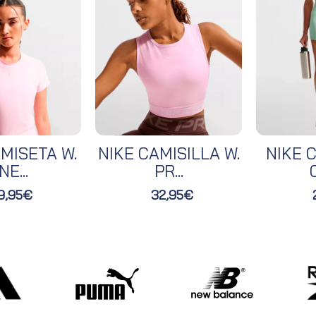
MISETA W.
NIKE CAMISILLA W.
NIKE C
NE...
PR...
O
9,95€
32,95€