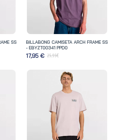
RAME SS
BILLABONG CAMISETA ARCH FRAME SS
- EBYZT00341 PPD0
€
17,95 €
25,95