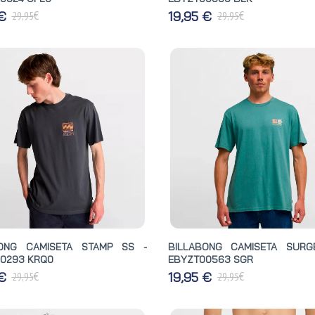
€
€
 €
19,95 €
29,95
29,95
BONG CAMISETA STAMP SS -
BILLABONG CAMISETA SURG
0293 KRQ0
EBYZT00563 SGR
€
€
 €
19,95 €
29,95
29,95