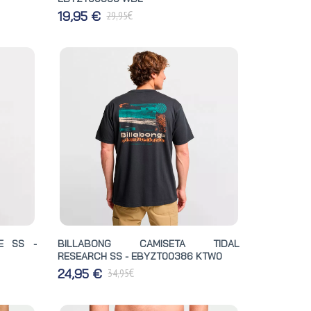
€
19,95 €
29,95
E SS -
BILLABONG CAMISETA TIDAL
RESEARCH SS - EBYZT00386 KTW0
€
24,95 €
34,95