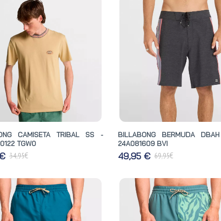
ONG CAMISETA TRIBAL SS -
BILLABONG BERMUDA DBAH
0122 TGW0
24A081609 BVI
€
€
 €
49,95 €
34,95
69,95