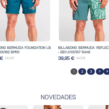
ONG BERMUDA FOUNDATION LB
BILLABONG BERMUDA REFLEC
V00162 BPR0
- EBYJV00157 SHA6
€
€
 €
39,95 €
39,95
54,95
>
»
1
2
3
NOVEDADES