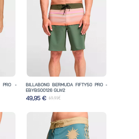
 PRO -
BILLABONG BERMUDA FIFTY50 PRO -
EBYBS00126 GLW2
€
49,95 €
69,95