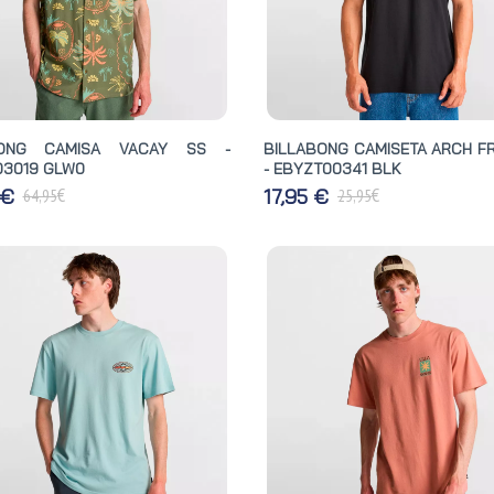
BONG CAMISA VACAY SS -
BILLABONG CAMISETA ARCH F
3019 GLW0
- EBYZT00341 BLK
€
€
 €
17,95 €
64,95
25,95