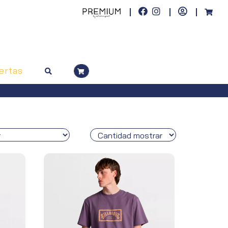
ertas
Envíos gratuitos a toda España (Canarias, pedidos sup