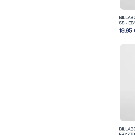
BILLAB
SS - E
19,95
BILLA
EBYZT0