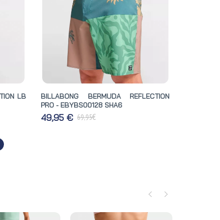
TION LB
BILLABONG BERMUDA REFLECTION
PRO - EBYBS00128 SHA6
€
49,95 €
69,95