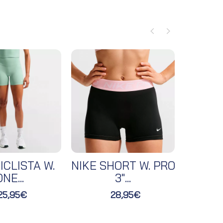
ICLISTA W.
NIKE SHORT W. PRO
NIKE 
NE...
3"...
25,95€
28,95€