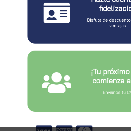
fidelizaci
Disfuta de descuento
ventajas
¡Tu próximo
comienza a
Envianos tu C