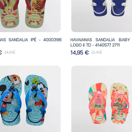
NAS SANDALIA IPÉ - 4000396
HAVAIANAS SANDALIA BABY
LOGO II TD - 4140577 2711
€
€
 €
14,95 €
24,95
21,95