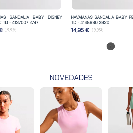
NAS SANDALIA BABY DISNEY
HAVAIANAS SANDALIA BABY PE
 TD - 4137007 2747
TD - 4145980 2930
€
€
 €
14,95 €
19,95
19,95
1
NOVEDADES