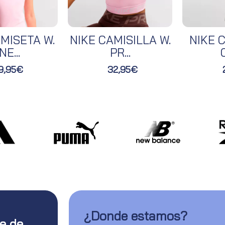
MISETA W.
NIKE CAMISILLA W.
NIKE C
NE...
PR...
O
9,95€
32,95€
¿Donde estamos?
te de