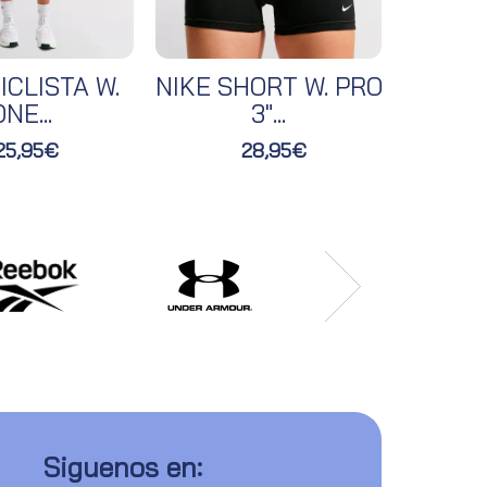
ICLISTA W.
NIKE SHORT W. PRO
NIKE 
NE...
3"...
25,95€
28,95€
Siguenos en: