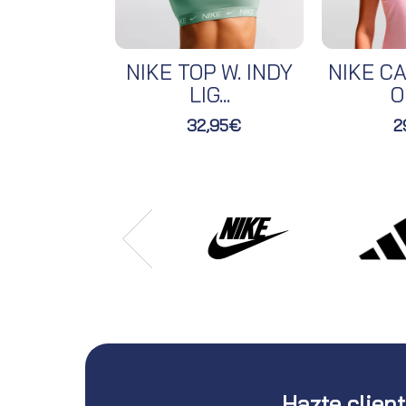
NIKE TOP W. INDY
NIKE CA
LIG...
O
32,95€
2
Hazte clien