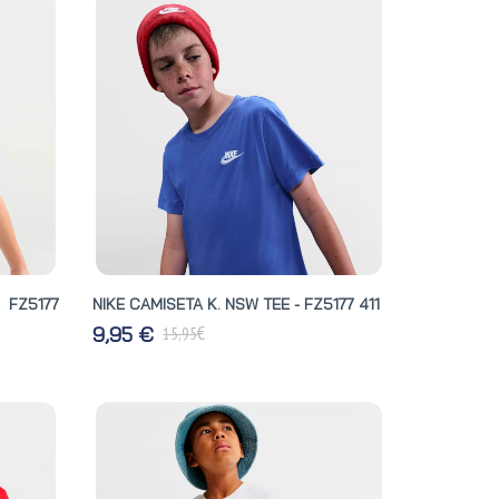
 FZ5177
NIKE CAMISETA K. NSW TEE - FZ5177 411
€
9,95 €
15,95