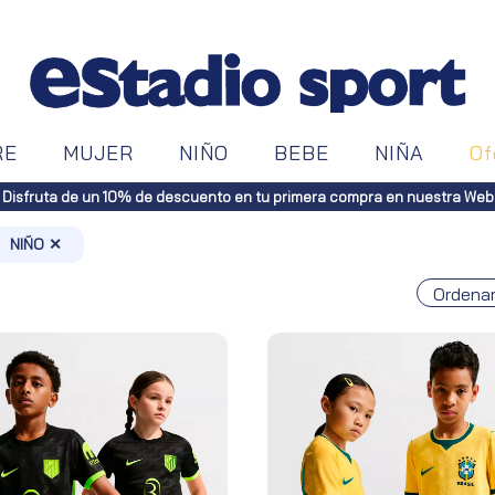
RE
MUJER
NIÑO
BEBE
NIÑA
Of
 a toda España (Canarias, pedidos superiores a 50€. Península, pedidos 
NIÑO ✕