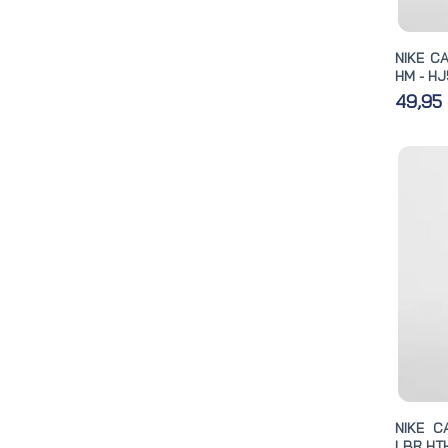
NIKE C
HM - H
49,95
NIKE C
LBR HTH