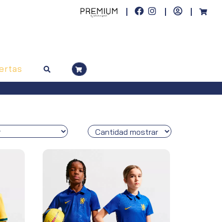
ertas
superiores a 100€)