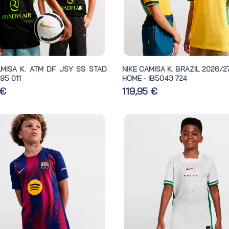
AMISA K. ATM DF JSY SS STAD
NIKE CAMISA K. BRAZIL 2026/
695 011
HOME - IB5043 724
 €
119,95 €