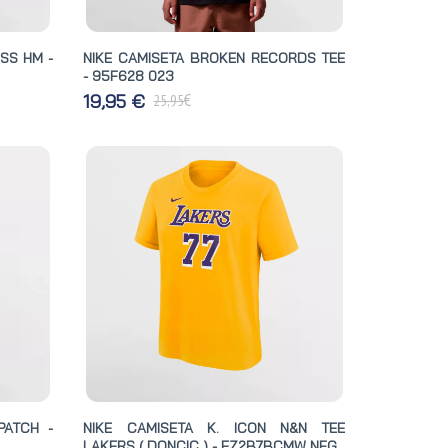
 SS HM -
NIKE CAMISETA BROKEN RECORDS TEE
- 95F628 023
€
19,95 €
25,95
PATCH -
NIKE CAMISETA K. ICON N&N TEE
LAKERS ( DONCIC ) - EZ2B7BCMW NFG