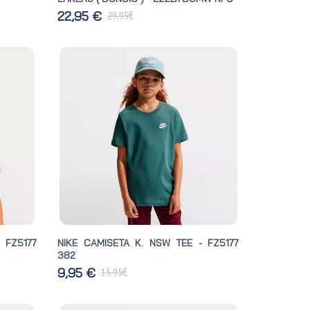
€
22,95 €
29,95
 FZ5177
NIKE CAMISETA K. NSW TEE - FZ5177
382
€
9,95 €
15,95