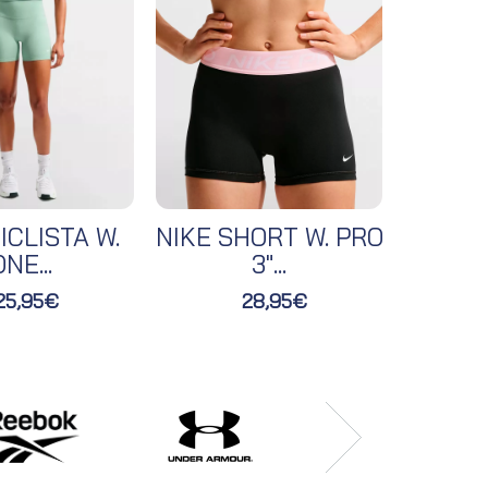
ICLISTA W.
NIKE SHORT W. PRO
NIKE 
NE...
3"...
25,95€
28,95€