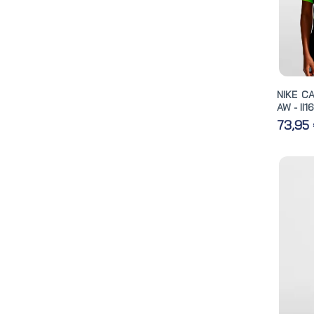
NIKE C
AW - II1
73,95