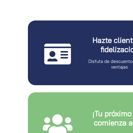
Hazte clien
fidelizaci
Disfuta de descuento
ventajas
¡Tu próximo
comienza a