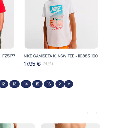
 FZ5177
NIKE CAMISETA K. NSW TEE - II0385 100
€
17,95 €
24,95
>
»
12
13
14
15
16