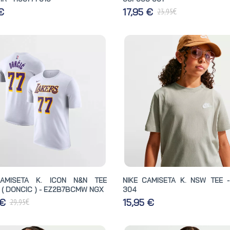
€
 €
17,95 €
23,95
CAMISETA K. ICON N&N TEE
NIKE CAMISETA K. NSW TEE -
 ( DONCIC ) - EZ2B7BCMW NGX
304
€
 €
15,95 €
29,95