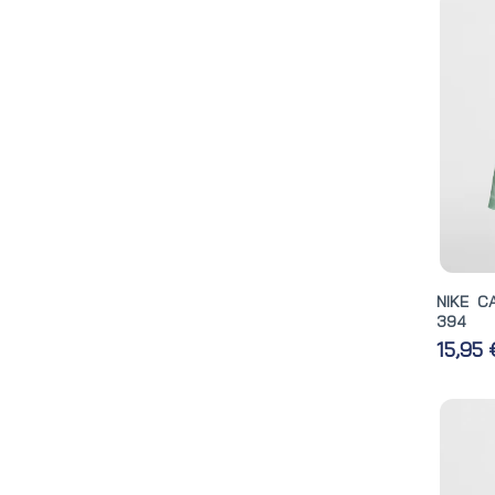
NIKE C
394
15,95