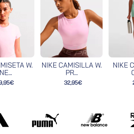
MISETA W.
NIKE CAMISILLA W.
NIKE C
NE...
PR...
O
9,95€
32,95€