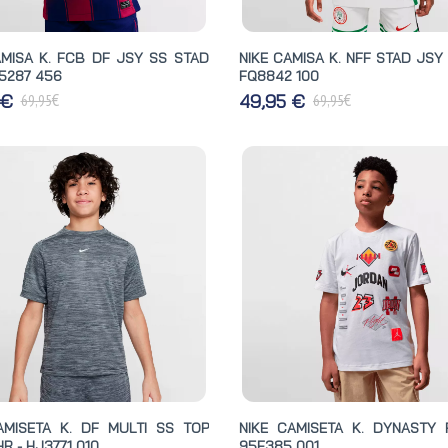
AMISA K. FCB DF JSY SS STAD
NIKE CAMISA K. NFF STAD JSY
J5287 456
FQ8842 100
€
€
 €
49,95 €
69,95
69,95
AMISETA K. DF MULTI SS TOP
NIKE CAMISETA K. DYNASTY 
R - HJ3771 010
95F385 001