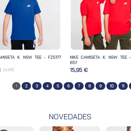
AMISETA K. NSW TEE - FZ5177
NIKE CAMISETA K. NSW TEE -
657
€
€
15,95 €
15,95
1
2
3
4
5
6
7
8
9
10
11
NOVEDADES