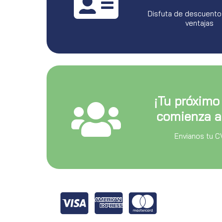
Disfuta de descuento
ventajas
¡Tu próximo
comienza a
Envianos tu C