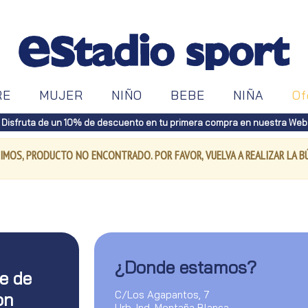
RE
MUJER
NIÑO
BEBE
NIÑA
Of
Disfruta de un 10% de descuento en tu primera compra en nuestra Web
IMOS, PRODUCTO NO ENCONTRADO. POR FAVOR, VUELVA A REALIZAR LA 
¿Donde estamos?
te de
C/Los Agapantos, 7
on
Urb. Ind. Montaña Blanca