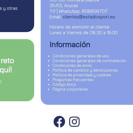
35413, Arucas
s y otras
Tlf | WhatsApp: 608858707
Email:
clientes@estadiosport.es
Horario de atención al cliente:
Lunes a Viernes de 08:30 a 16:00
Información
Condiciones generales de uso
 reto
Condiciones generales de contratación
Condiciones de envío
quí!
Política de cambios y devoluciones
Política de privacidad y cookies
Preguntas frecuentes
V
Código ético
Página corporativa