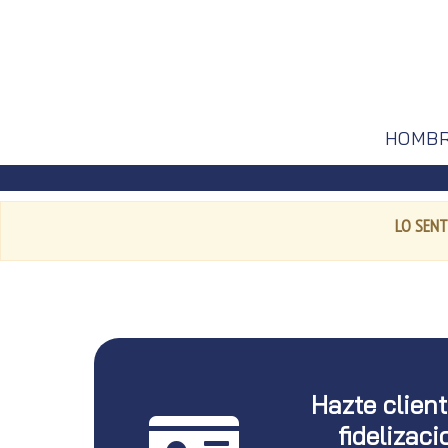
HOMB
LO SENT
Hazte clien
fidelizaci