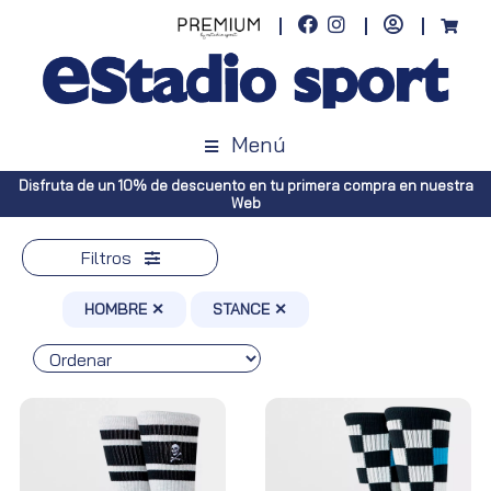
Menú
estra
Envíos gratuitos a toda España (Canarias, pedidos superiores a 
Península, pedidos superiores a 100€)
Filtros
HOMBRE ✕
STANCE ✕