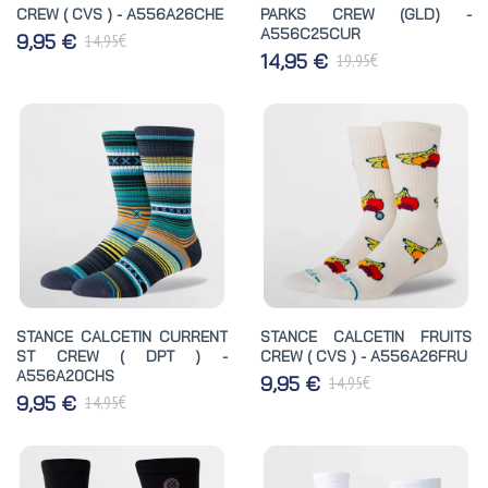
CREW ( CVS ) - A556A26CHE
PARKS CREW (GLD) -
A556C25CUR
€
9,95 €
14,95
€
14,95 €
19,95
STANCE CALCETIN CURRENT
STANCE CALCETIN FRUITS
ST CREW ( DPT ) -
CREW ( CVS ) - A556A26FRU
A556A20CHS
€
9,95 €
14,95
€
9,95 €
14,95