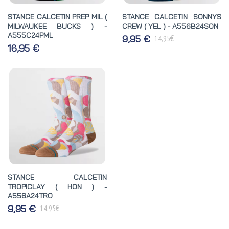
STANCE CALCETIN PREP MIL (
STANCE CALCETIN SONNYS
MILWAUKEE BUCKS ) -
CREW ( YEL ) - A556B24SON
A555C24PML
€
9,95 €
14,95
16,95 €
STANCE CALCETIN
TROPICLAY ( HON ) -
A556A24TRO
€
9,95 €
14,95