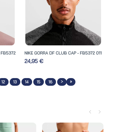
 FB5372
NIKE GORRA DF CLUB CAP - FB5372 011
24,95 €
>
»
12
13
14
15
16