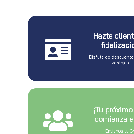
Hazte clien
fidelizaci
Disfuta de descuento
ventajas
¡Tu próximo
comienza a
Envianos tu C