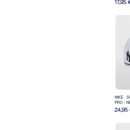
17,95
NIKE G
PRO - N
24,95