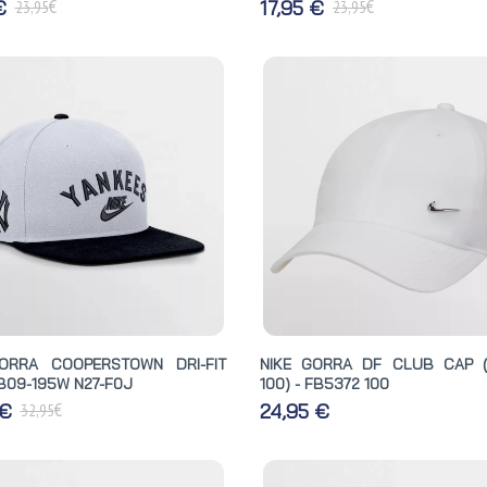
€
€
 €
17,95 €
23,95
23,95
ORRA COOPERSTOWN DRI-FIT
NIKE GORRA DF CLUB CAP 
B09-195W N27-F0J
100) - FB5372 100
€
 €
24,95 €
32,95