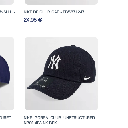
WSH L -
NIKE DF CLUB CAP - FB5371 247
24,95 €
TURED -
NIKE GORRA CLUB UNSTRUCTURED -
NB01-4FA NK-BEK