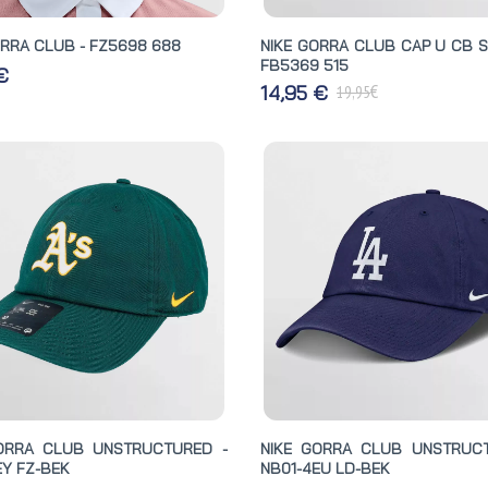
ORRA CLUB - FZ5698 688
NIKE GORRA CLUB CAP U CB S
FB5369 515
 €
€
14,95 €
19,95
ORRA CLUB UNSTRUCTURED -
NIKE GORRA CLUB UNSTRUC
EY FZ-BEK
NB01-4EU LD-BEK