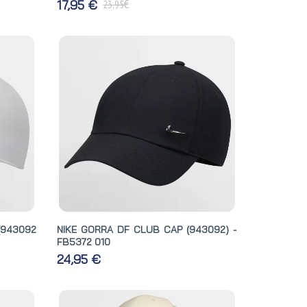
€
17,95 €
23,95
(943092
NIKE GORRA DF CLUB CAP (943092) -
FB5372 010
24,95 €