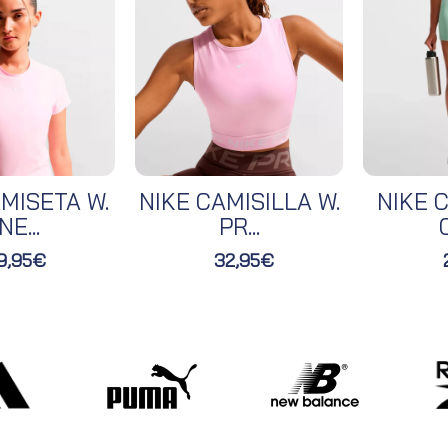
MISETA W.
NIKE CAMISILLA W.
NIKE C
NE...
PR...
O
9,95€
32,95€