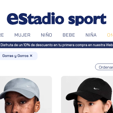
RE
MUJER
NIÑO
BEBE
NIÑA
Of
ratuitos a toda España (Canarias, pedidos superiores a 50€. Península, 
Gorras y Gorros ✕