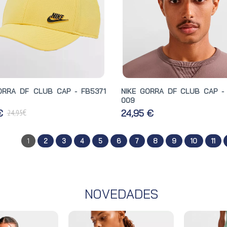
ORRA DF CLUB CAP - FB5371
NIKE GORRA DF CLUB CAP -
009
€
 €
24,95 €
24,95
1
2
3
4
5
6
7
8
9
10
11
NOVEDADES