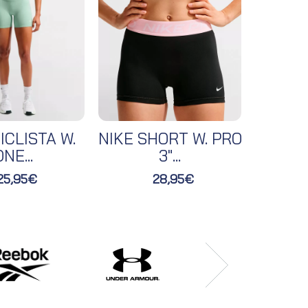
ICLISTA W.
NIKE SHORT W. PRO
NIKE 
NE...
3"...
25,95€
28,95€