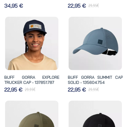
€
34,95 €
22,95 €
29,95
BUFF GORRA EXPLORE
BUFF GORRA SUMMIT CAP
TRUCKER CAP - 137851.787
SOLID - 135604.754
€
€
22,95 €
22,95 €
29,95
29,95