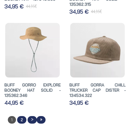
135362.315
€
34,95 €
44,95
€
34,95 €
44,95
BUFF GORRO EXPLORE
BUFF GORRA CHILL
BOONEY HAT SOLID -
TRUCKER CAP DISTER -
135362.346
134534.322
44,95 €
34,95 €
>
»
1
2