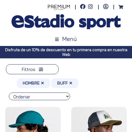
Menú
 nuestra
Envíos gratuitos a toda España (Canarias, pedidos superiore
Península, pedidos superiores a 100€)
Filtros
HOMBRE ✕
BUFF ✕