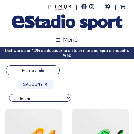
Menú
scuento en tu primera compra en nuestra
Envíos gratuitos a toda Esp
Web
Península, p
Filtros
SAUCONY ✕