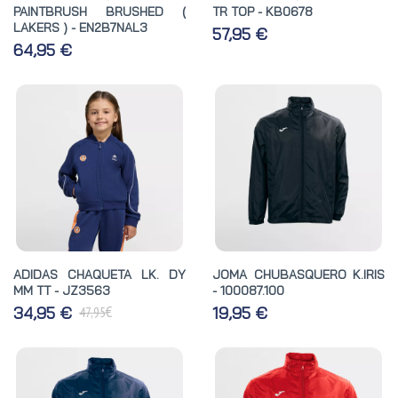
PAINTBRUSH BRUSHED (
TR TOP - KB0678
LAKERS ) - EN2B7NAL3
57,95 €
64,95 €
ADIDAS CHAQUETA LK. DY
JOMA CHUBASQUERO K.IRIS
MM TT - JZ3563
- 100087.100
€
34,95 €
19,95 €
47,95