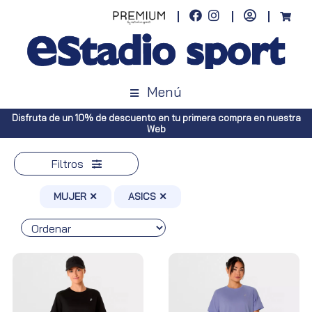
Menú
n tu primera compra en nuestra
Envíos gratuitos a toda España (Canar
Península, pedidos sup
Filtros
MUJER ✕
ASICS ✕