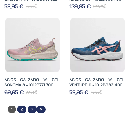
€
€
59,95 €
139,95 €
89,95
199,95
ASICS CALZADO W. GEL-
ASICS CALZADO W. GEL-
SONOMA 8 - 1012B771 700
VENTURE 11 - 1012B933 400
€
€
69,95 €
59,95 €
99,95
79,95
>
»
1
2