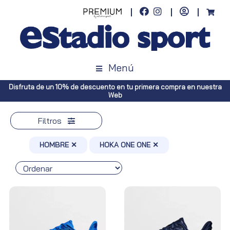
Menú
o en tu primera compra en nuestra
Envíos gratuitos a toda España (Ca
Web
Península, pedidos 
Filtros
HOMBRE ✕
HOKA ONE ONE ✕