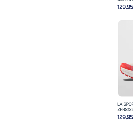
129,9
LA SPO
ZFRS12
129,9