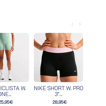
ICLISTA W.
NIKE SHORT W. PRO
NIKE 
NE...
3"...
25,95€
28,95€