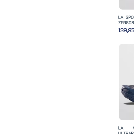
LA SPO
ZFRS08
139,9
LA S
ULTRARA