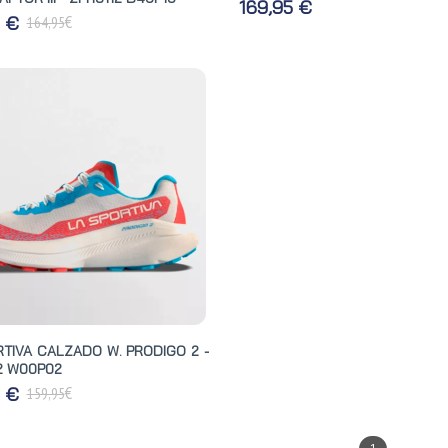
169,95 €
€
5 €
164,95
RTIVA CALZADO W. PRODIGO 2 -
2 W00P02
€
5 €
159,95