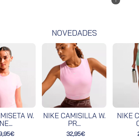
1
NOVEDADES
MISETA W.
NIKE CAMISILLA W.
NIKE C
NE...
PR...
O
9,95€
32,95€