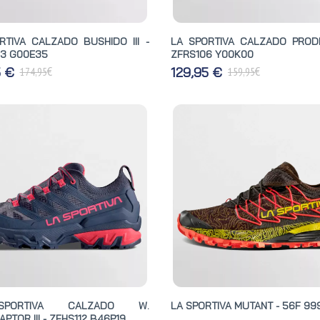
RTIVA CALZADO BUSHIDO III -
LA SPORTIVA CALZADO PRODI
3 G00E35
ZFRS106 Y00K00
€
€
5 €
129,95 €
174,95
159,95
PORTIVA CALZADO W.
LA SPORTIVA MUTANT - 56F 99
PTOR III - ZFHS112 B46P19