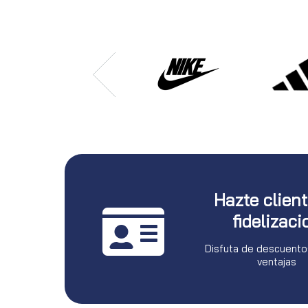
Hazte clien
fidelizaci
Disfuta de descuento
ventajas