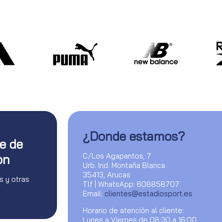
¿Donde estamos?
te de
C/Los Agapantos, 7
on
Urb. Ind. Montaña Blanca
35413, Arucas
s y otras
Tlf | WhatsApp: 608858707
Email:
clientes@estadiosport.es
Horario de atención al cliente:
Lunes a Viernes de 08:30 a 16:00