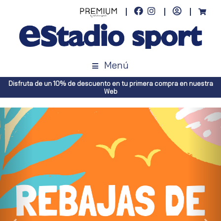
Menú
Envíos gratuitos a toda España (Canarias, pedidos superiores a 50€.
Península, pedidos superiores a 100€)