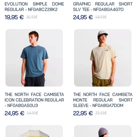
EVOLUTION SIMPLE DOME
GRAPHIC REGULAR SHORT
REGULAR - NF0A8CZ28K2
SLV TEE - NF0A8GA4G7O
€
€
19,95 €
24,95 €
26,95
34,95
THE NORTH FACE CAMISETA
THE NORTH FACE CAMISETA
ICON CELEBRATION REGULAR
MONTE REGULAR SHORT
- NF0A8GAS0U3
SLEEVE - NF0A8GA7DOM
€
€
24,95 €
22,95 €
34,95
29,95