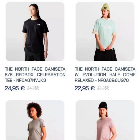
THE NORTH FACE CAMISETA
THE NORTH FACE CAMISETA
S/S REDBOX CELEBRATION
W. EVOLUTION HALF DOME
TEE - NF0A87NVJK3
RELAXED - NF0A8B6UG70
€
€
24,95 €
22,95 €
34,95
29,95