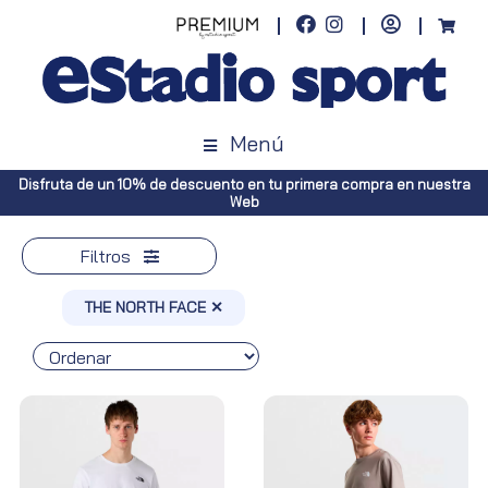
Menú
estra
Envíos gratuitos a toda España (Canarias, pedidos superiores a 
Península, pedidos superiores a 100€)
Filtros
THE NORTH FACE ✕