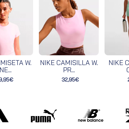
MISETA W.
NIKE CAMISILLA W.
NIKE C
NE...
PR...
O
9,95€
32,95€