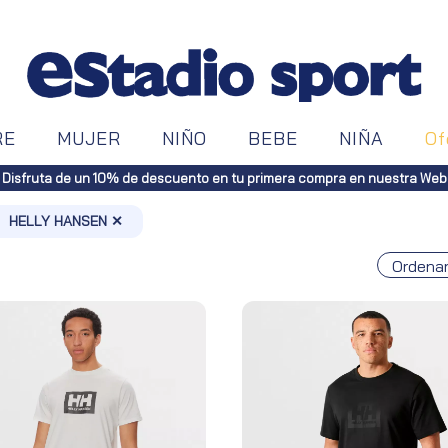
RE
MUJER
NIÑO
BEBE
NIÑA
Of
Envíos gratuitos a toda España (Canarias, pedidos superiores
HELLY HANSEN ✕