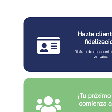
Hazte clien
fidelizaci
Disfuta de descuento
ventajas
¡Tu próximo
comienza a