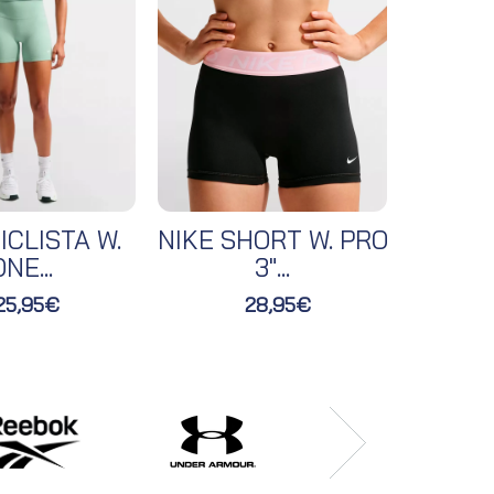
ICLISTA W.
NIKE SHORT W. PRO
NIKE 
NE...
3"...
25,95€
28,95€