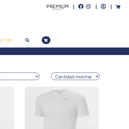
ertas
 a 50€. Península, pedidos superiores a 100€)