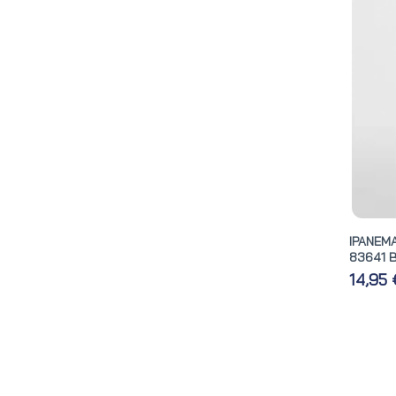
IPANEM
83641 
14,95