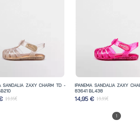
A SANDALIA ZAXY CHARM TD -
IPANEMA SANDALIA ZAXY CHA
BB210
83641 BL438
€
€
 €
14,95 €
19,95
19,95
1