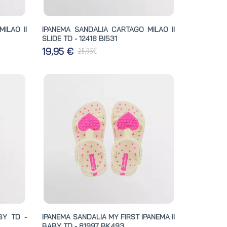
ILAO II
IPANEMA SANDALIA CARTAGO MILAO II
SLIDE TD - 12418 BI531
€
19,95 €
25,95
BY TD -
IPANEMA SANDALIA MY FIRST IPANEMA II
BABY TD - 81997 BK493