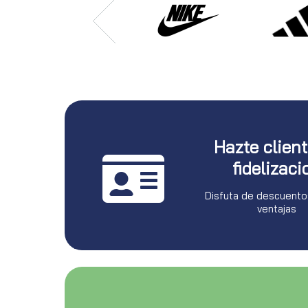
Hazte clien
fidelizaci
Disfuta de descuento
ventajas