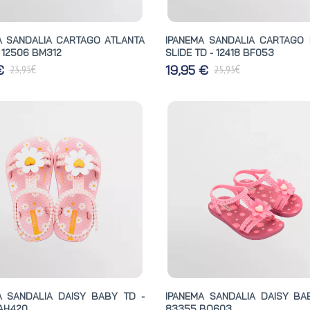
A SANDALIA CARTAGO ATLANTA
IPANEMA SANDALIA CARTAGO M
 12506 BM312
SLIDE TD - 12418 BF053
€
€
 €
19,95 €
23,95
25,95
A SANDALIA DAISY BABY TD -
IPANEMA SANDALIA DAISY BA
AH420
83355 BO603