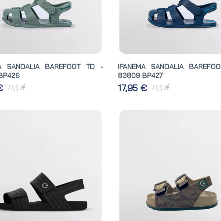
A SANDALIA BAREFOOT TD -
IPANEMA SANDALIA BAREFO
BP426
83809 BP427
€
€
 €
17,95 €
22,95
22,95