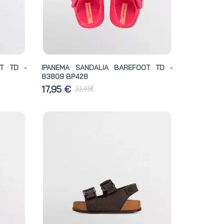
OT TD -
IPANEMA SANDALIA BAREFOOT TD -
83809 BP428
€
17,95 €
22,95