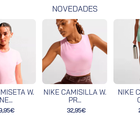
NOVEDADES
MISETA W.
NIKE CAMISILLA W.
NIKE C
NE...
PR...
O
9,95€
32,95€