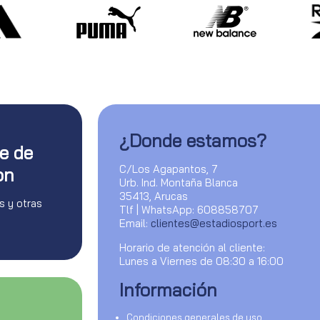
¿Donde estamos?
te de
C/Los Agapantos, 7
on
Urb. Ind. Montaña Blanca
35413, Arucas
s y otras
Tlf | WhatsApp: 608858707
Email:
clientes@estadiosport.es
Horario de atención al cliente:
Lunes a Viernes de 08:30 a 16:00
Información
Condiciones generales de uso