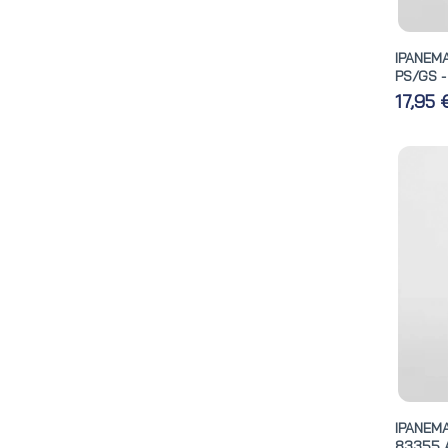
IPANEM
PS/GS -
17,95
IPANEM
83355 