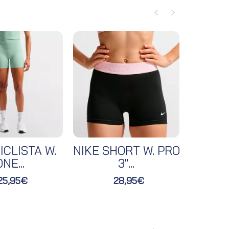
ICLISTA W.
NIKE SHORT W. PRO
NIKE 
NE...
3"...
25,95€
28,95€