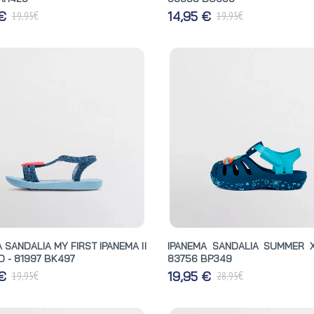
€
€
 €
14,95 €
19,95
19,95
 SANDALIA MY FIRST IPANEMA II
IPANEMA SANDALIA SUMMER X
 - 81997 BK497
83756 BP349
€
€
 €
19,95 €
19,95
28,95