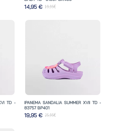
€
14,95 €
19,95
VI TD -
IPANEMA SANDALIA SUMMER XVII TD -
83757 BP401
€
19,95 €
25,95