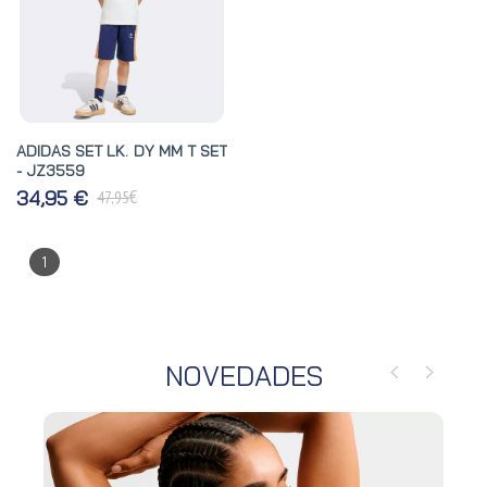
ADIDAS SET LK. DY MM T SET
- JZ3559
€
34,95 €
47,95
1
NOVEDADES