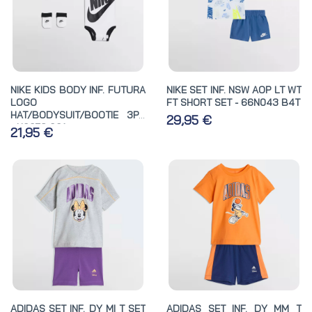
NIKE KIDS BODY INF. FUTURA
NIKE SET INF. NSW AOP LT WT
LOGO
FT SHORT SET - 66N043 B4T
HAT/BODYSUIT/BOOTIE 3PC
29,95 €
- N0073 001
21,95 €
ADIDAS SET INF. DY MI T SET
ADIDAS SET INF. DY MM T