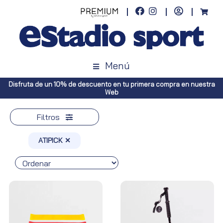
Menú
en nuestra
Envíos gratuitos a toda España (Canarias, pedidos superio
Península, pedidos superiores a 100€)
Filtros
ATIPICK ✕