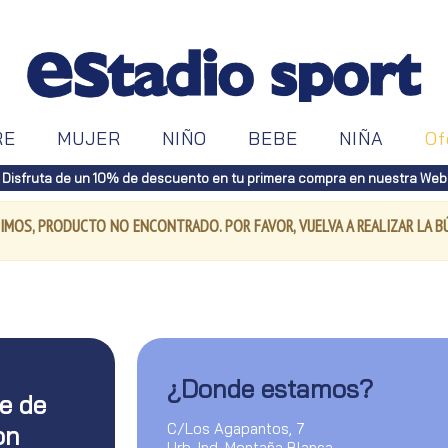
RE
MUJER
NIÑO
BEBE
NIÑA
Of
Disfruta de un 10% de descuento en tu primera compra en nuestra Web
IMOS, PRODUCTO NO ENCONTRADO. POR FAVOR, VUELVA A REALIZAR LA 
¿Donde estamos?
te de
C/Los Agapantos, 7
on
Urb. Ind. Montaña Blanca