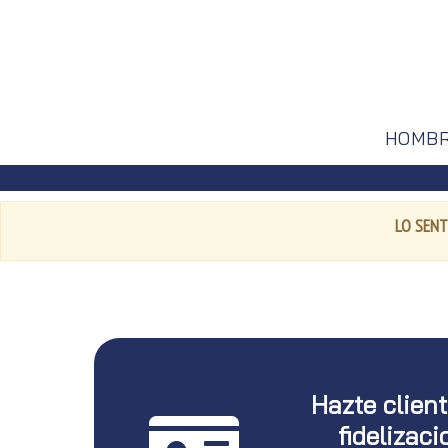
HOMB
LO SENT
Hazte clien
fidelizaci