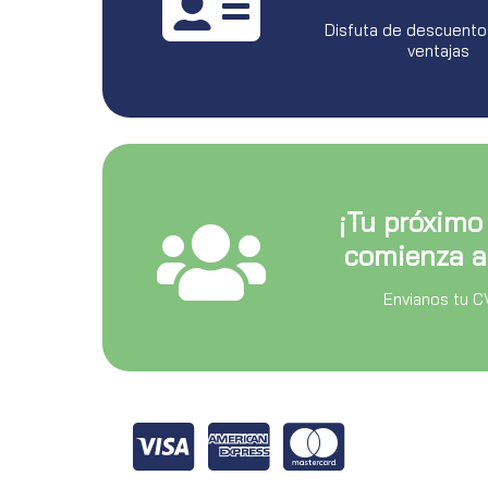
Disfuta de descuento
ventajas
¡Tu próximo
comienza a
Envianos tu C