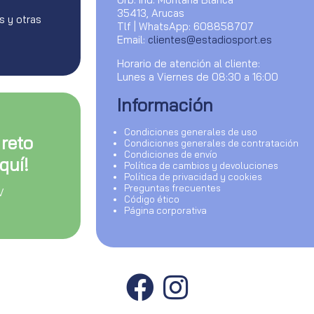
35413, Arucas
s y otras
Tlf | WhatsApp: 608858707
Email:
clientes@estadiosport.es
Horario de atención al cliente:
Lunes a Viernes de 08:30 a 16:00
Información
Condiciones generales de uso
 reto
Condiciones generales de contratación
Condiciones de envío
quí!
Política de cambios y devoluciones
Política de privacidad y cookies
Preguntas frecuentes
V
Código ético
Página corporativa