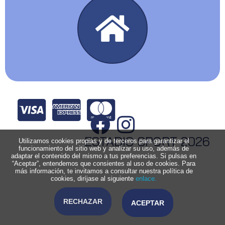
ESTADIO SPORT 2026
Utilizamos cookies propias y de terceros para garantizar el
funcionamiento del sitio web y analizar su uso, además de
adaptar el contenido del mismo a tus preferencias. Si pulsas en
“Aceptar”, entendemos que consientes al uso de cookies. Para
más información, te invitamos a consultar nuestra política de
cookies, diríjase al siguiente
enlace.
RECHAZAR
ACEPTAR